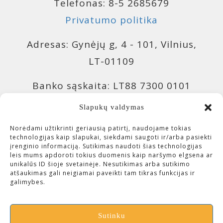
Telefonas: 8-5 2685679
Privatumo politika
Adresas: Gynėjų g, 4 - 101, Vilnius,
LT-01109
Banko sąskaita: LT88 7300 0101
9943 0957, Swedbank 73000
Slapukų valdymas
Banko sąskaita: LT04 4010 0510
Norėdami užtikrinti geriausią patirtį, naudojame tokias
technologijas kaip slapukai, siekdami saugoti ir/arba pasiekti
0420 7214, Luminor 40100
įrenginio informaciją. Sutikimas naudoti šias technologijas
leis mums apdoroti tokius duomenis kaip naršymo elgsena ar
unikalūs ID šioje svetainėje. Nesutikimas arba sutikimo
Įmonės kodas: 300643113 (VšĮ
atšaukimas gali neigiamai paveikti tam tikras funkcijas ir
galimybes.
Čiurlionio investicijos)
Sutinku