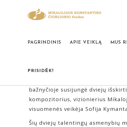
PAGRINDINIS
APIE VEIKLĄ
MUS 
M. K. ČIU
Šateikių Šv. Evangelisto Morkaus b
PRISIDĖK!
pavyzdžių Lietuvoje. Tačiau ši vieta
bažnyčioje susijungė dviejų išskir
kompozitorius, vizionierius Mikaloj
visuomenės veikėja Sofija Kymanta
Šių dviejų talentingų asmenybių me