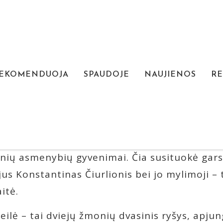
REKOMENDUOJA
SPAUDOJE
NAUJIENOS
RE
RLIONIO IR SOFIJOS KYMANTAITĖ
ažnyčia (Plungės r.) žinoma kaip vienas iškil
 taip pat svarbi ir savo kultūriniais ryšiais –
tinių asmenybių gyvenimai. Čia susituokė gars
us Konstantinas Čiurlionis bei jo mylimoji – 
itė.
ilė – tai dviejų žmonių dvasinis ryšys, apjung