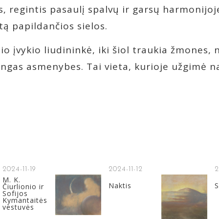
s, regintis pasaulį spalvų ir garsų harmonijoj
tą papildančios sielos.
nio įvykio liudininkė, iki šiol traukia žmones,
bingas asmenybes. Tai vieta, kurioje užgimė 
2024-11-19
2024-11-12
2
M. K.
Naktis
S
Čiurlionio ir
Sofijos
Kymantaitės
vestuvės