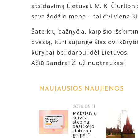
atsidavimą Lietuvai. M. K. Čiurlioni
save žodžio mene – tai dvi viena ki
Šateikių bažnyčia, kaip šio išskirti
dvasią, kuri sujungė šias dvi kūry
kūrybai bei darbui dėl Lietuvos.
Ačiū Sandrai Ž. už nuotraukas!
NAUJAUSIOS NAUJIENOS
2026-05-11
Moksleivių
kūryba
stebina:
paaiškėjo
„Interna
grupės“