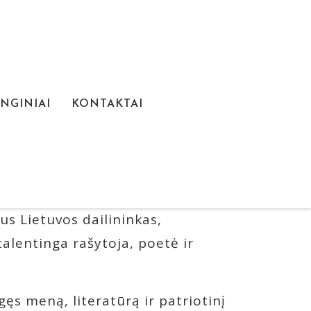
NGINIAI
KONTAKTAI
S VESTUVĖS
iausių neogotikinės architektūros
 1909 m. sausio 1 d. dieną Šateikių
us Lietuvos dailininkas,
talentinga rašytoja, poetė ir
ęs meną, literatūrą ir patriotinį