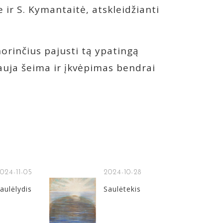
e ir S. Kymantaitė, atskleidžianti
 norinčius pajusti tą ypatingą
nauja šeima ir įkvėpimas bendrai
024-11-05
2024-10-28
aulėlydis
Saulėtekis