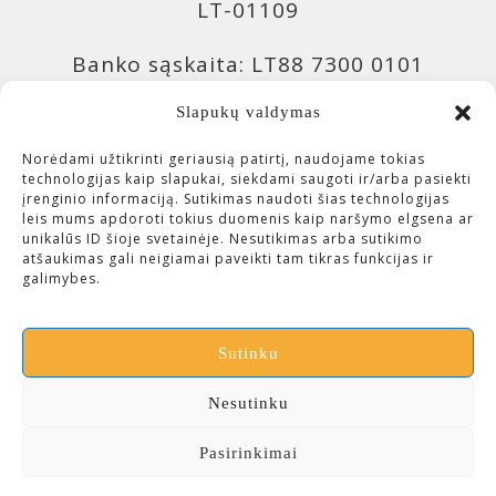
LT-01109
Banko sąskaita: LT88 7300 0101
9943 0957, Swedbank 73000
Slapukų valdymas
Banko sąskaita: LT04 4010 0510
Norėdami užtikrinti geriausią patirtį, naudojame tokias
technologijas kaip slapukai, siekdami saugoti ir/arba pasiekti
0420 7214, Luminor 40100
įrenginio informaciją. Sutikimas naudoti šias technologijas
leis mums apdoroti tokius duomenis kaip naršymo elgsena ar
unikalūs ID šioje svetainėje. Nesutikimas arba sutikimo
Įmonės kodas: 300643113 (VšĮ
atšaukimas gali neigiamai paveikti tam tikras funkcijas ir
galimybes.
Čiurlionio investicijos)
Sutinku
Nesutinku
Pasirinkimai