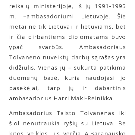
reikalų ministerijoje, iš jų 1991-1995
m. –ambasadoriumi Lietuvoje. Šie
metai ne tik Lietuvai ir lietuviams, bet
ir čia dirbantiems diplomatams buvo
ypač svarbūs. Ambasadoriaus
Tolvaneno nuveiktų darbų sąrašas yra
didžiulis. Vienas jų – sukurta patikima
duomenų bazę, kuria naudojasi jo
pasekėjai, tarp jų ir dabartinis
ambasadorius Harri Maki-Reinikka.
Ambasadorius Taisto Tolvanenas iki
šiol nenutraukia ryšių su Lietuva. Be
kitos veiklos, jis verčia A.Baranausko