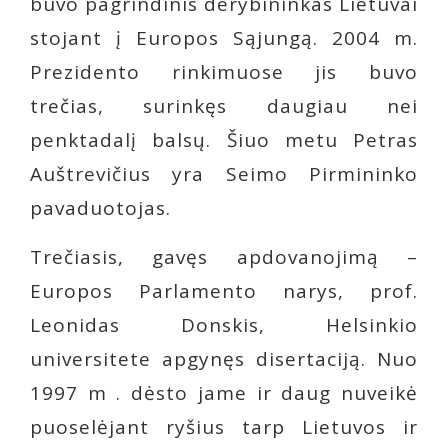
buvo pagrindinis derybininkas Lietuvai
stojant į Europos Sąjungą. 2004 m.
Prezidento rinkimuose jis buvo
trečias, surinkęs daugiau nei
penktadalį balsų. Šiuo metu Petras
Auštrevičius yra Seimo Pirmininko
pavaduotojas.
Trečiasis, gavęs apdovanojimą –
Europos Parlamento narys, prof.
Leonidas Donskis, Helsinkio
universitete apgynęs disertaciją. Nuo
1997 m . dėsto jame ir daug nuveikė
puoselėjant ryšius tarp Lietuvos ir