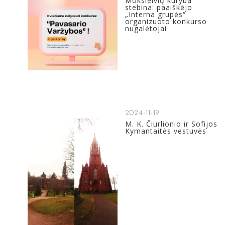
Moksleivių kūryba
stebina: paaiškėjo
„Interna grupės“
organizuoto konkurso
nugalėtojai
2024-11-19
M. K. Čiurlionio ir Sofijos
Kymantaitės vestuvės