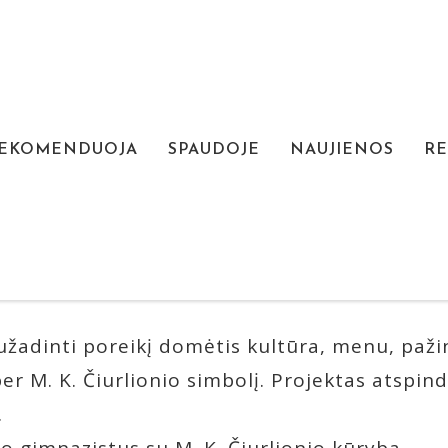
REKOMENDUOJA
SPAUDOJE
NAUJIENOS
RE
. ČIURLIONIU” KAUNO R. DOMEI
Kur? Kauno r. Domeikavos gimnazija
Kada? 2012-12-06 12:30
žadinti poreikį domėtis kultūra, menu, pažint
er M. K. Čiurlionio simbolį. Projektas atspin
.