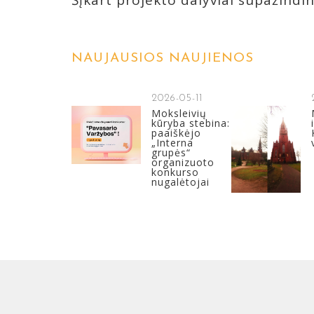
Šįkart projekto dalyviai supažindi
NAUJAUSIOS NAUJIENOS
2026-05-11
Moksleivių
kūryba stebina:
paaiškėjo
„Interna
grupės“
organizuoto
konkurso
nugalėtojai