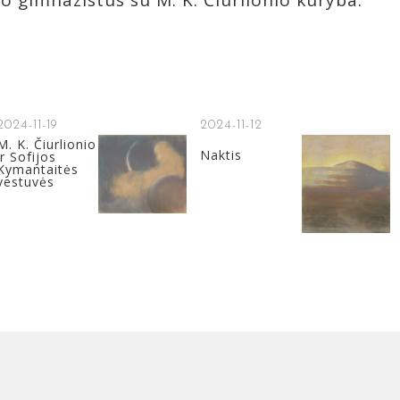
no gimnazistus su M. K. Čiurlionio kūryba.
2024-11-19
2024-11-12
M. K. Čiurlionio
Naktis
ir Sofijos
Kymantaitės
vestuvės