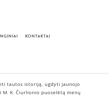
NGINIAI
KONTAKTAI
KAVOS GIMNAZIJOJE
i tautos istoriją, ugdyti jaunojo
di M. K. Čiurlionio puoselėtą menų