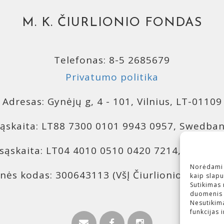
M. K. ČIURLIONIO FONDAS
Telefonas: 8-5 2685679
Privatumo politika
Adresas: Gynėjų g, 4 - 101, Vilnius, LT-01109
ąskaita: LT88 7300 0101 9943 0957, Swedba
sąskaita: LT04 4010 0510 0420 7214, Lumino
Norėdami u
nės kodas: 300643113 (VšĮ Čiurlionio investici
kaip slapu
Sutikimas 
duomenis k
Nesutikima
funkcijas 