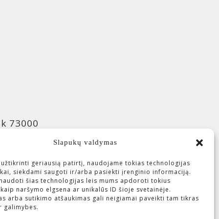
nk 73000
Slapukų valdymas
r 40100
žtikrinti geriausią patirtį, naudojame tokias technologijas
jos)
kai, siekdami saugoti ir/arba pasiekti įrenginio informaciją.
naudoti šias technologijas leis mums apdoroti tokius
aip naršymo elgsena ar unikalūs ID šioje svetainėje.
s arba sutikimo atšaukimas gali neigiamai paveikti tam tikras
ir galimybes.