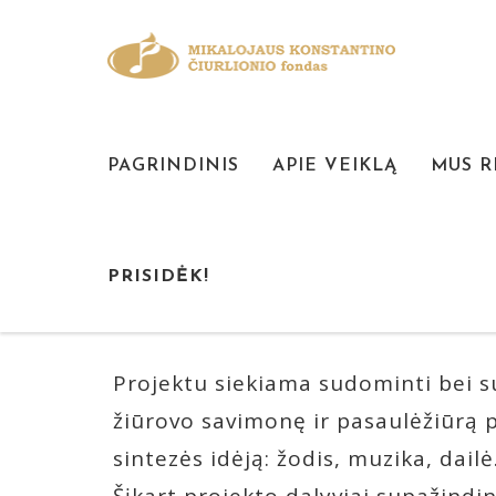
PAGRINDINIS
APIE VEIKLĄ
MUS 
,,AUGAME SU M. K
PRISIDĖK!
Projektu siekiama sudominti bei su
žiūrovo savimonę ir pasaulėžiūrą p
sintezės idėją: žodis, muzika, dailė