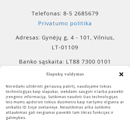
Telefonas: 8-5 2685679
Privatumo politika
Adresas: Gynėjų g, 4 - 101, Vilnius,
LT-01109
Banko sąskaita: LT88 7300 0101
9943 0957, Swedbank 73000
Slapukų valdymas
Banko sąskaita: LT04 4010 0510
Norėdami užtikrinti geriausią patirtį, naudojame tokias
technologijas kaip slapukai, siekdami saugoti ir/arba pasiekti
0420 7214, Luminor 40100
įrenginio informaciją. Sutikimas naudoti šias technologijas
leis mums apdoroti tokius duomenis kaip naršymo elgsena ar
unikalūs ID šioje svetainėje. Nesutikimas arba sutikimo
Įmonės kodas: 300643113 (VšĮ
atšaukimas gali neigiamai paveikti tam tikras funkcijas ir
galimybes.
Čiurlionio investicijos)