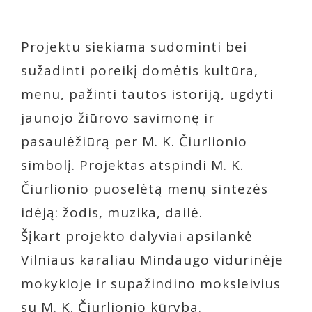
Projektu siekiama sudominti bei
sužadinti poreikį domėtis kultūra,
menu, pažinti tautos istoriją, ugdyti
jaunojo žiūrovo savimonę ir
pasaulėžiūrą per M. K. Čiurlionio
simbolį. Projektas atspindi M. K.
Čiurlionio puoselėtą menų sintezės
idėją: žodis, muzika, dailė.
Šįkart projekto dalyviai apsilankė
Vilniaus karaliau Mindaugo vidurinėje
mokykloje ir supažindino moksleivius
su M. K. Čiurlionio kūryba.