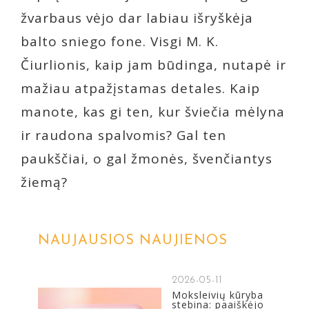
žvarbaus vėjo dar labiau išryškėja
balto sniego fone. Visgi M. K.
Čiurlionis, kaip jam būdinga, nutapė ir
mažiau atpažįstamas detales. Kaip
manote, kas gi ten, kur šviečia mėlyna
ir raudona spalvomis? Gal ten
paukščiai, o gal žmonės, švenčiantys
žiemą?
NAUJAUSIOS NAUJIENOS
2026-05-11
Moksleivių kūryba
stebina: paaiškėjo