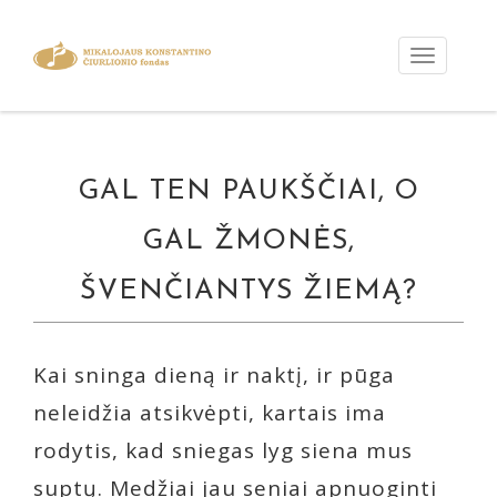
GAL TEN PAUKŠČIAI, O
GAL ŽMONĖS,
ŠVENČIANTYS ŽIEMĄ?
Kai sninga dieną ir naktį, ir pūga
neleidžia atsikvėpti, kartais ima
rodytis, kad sniegas lyg siena mus
suptų. Medžiai jau seniai apnuoginti