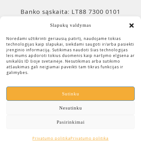
Banko sąskaita: LT88 7300 0101
9943 0957, Swedbank 73000
Slapukų valdymas
Banko sąskaita: LT04 4010 0510
Norėdami užtikrinti geriausią patirtį, naudojame tokias
technologijas kaip slapukai, siekdami saugoti ir/arba pasiekti
0420 7214, Luminor 40100
įrenginio informaciją. Sutikimas naudoti šias technologijas
leis mums apdoroti tokius duomenis kaip naršymo elgsena ar
unikalūs ID šioje svetainėje. Nesutikimas arba sutikimo
Įmonės kodas: 300643113 (VšĮ
atšaukimas gali neigiamai paveikti tam tikras funkcijas ir
galimybes.
Čiurlionio investicijos)
Sutinku
Nesutinku
Pasirinkimai
Privatumo politika
Privatumo politika