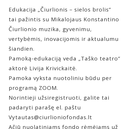
Edukacija „Čiurlionis – sielos brolis“
tai pažintis su Mikalojaus Konstantino
Čiurlionio muzika, gyvenimu,
vertybėmis, inovacijomis ir aktualumu
šiandien.
Pamoką-edukaciją veda „Taško teatro“
aktorė Livija Krivickaitė.
Pamoka vyksta nuotoliniu būdu per
programą ZOOM.
Norintieji užsiregistruoti, galite tai
padaryti parašę el. paštu
Vytautas@ciurlioniofondas.lt
Ačiū nuolatiniams fondo rėmėjams už