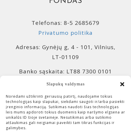
FONDAS
Telefonas: 8-5 2685679
Privatumo politika
Adresas: Gynėjų g, 4 - 101, Vilnius,
LT-01109
Banko sąskaita: LT88 7300 0101
9943 0957, Swedbank 73000
Slapukų valdymas
Banko sąskaita: LT04 4010 0510
Norėdami užtikrinti geriausią patirtį, naudojame tokias
technologijas kaip slapukai, siekdami saugoti ir/arba pasiekti
0420 7214, Luminor 40100
įrenginio informaciją. Sutikimas naudoti šias technologijas
leis mums apdoroti tokius duomenis kaip naršymo elgsena ar
unikalūs ID šioje svetainėje. Nesutikimas arba sutikimo
Įmonės kodas: 300643113 (VšĮ
atšaukimas gali neigiamai paveikti tam tikras funkcijas ir
galimybes.
Čiurlionio investicijos)