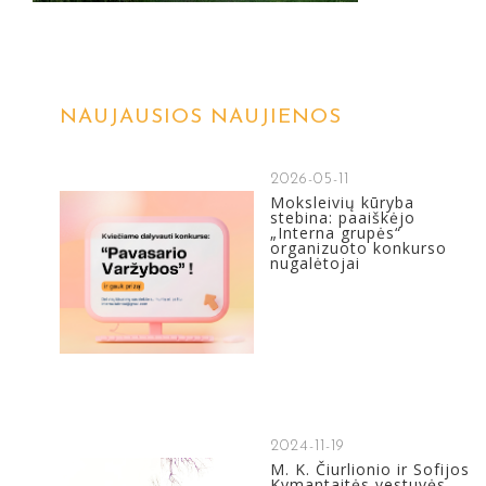
NAUJAUSIOS NAUJIENOS
2026-05-11
Moksleivių kūryba
stebina: paaiškėjo
„Interna grupės“
organizuoto konkurso
nugalėtojai
2024-11-19
M. K. Čiurlionio ir Sofijos
Kymantaitės vestuvės