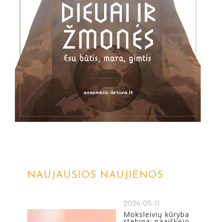
NAUJAUSIOS NAUJIENOS
2026-05-11
Moksleivių kūryba
stebina: paaiškėjo