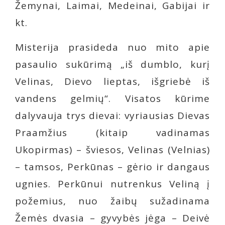
Žemynai, Laimai, Medeinai, Gabijai ir
kt.
Misterija prasideda nuo mito apie
pasaulio sukūrimą „iš dumblo, kurį
Velinas, Dievo lieptas, išgriebė iš
vandens gelmių“. Visatos kūrime
dalyvauja trys dievai: vyriausias Dievas
Praamžius (kitaip vadinamas
Ukopirmas) – šviesos, Velinas (Velnias)
– tamsos, Perkūnas – gėrio ir dangaus
ugnies. Perkūnui nutrenkus Veliną į
požemius, nuo žaibų sužadinama
Žemės dvasia – gyvybės jėga – Deivė