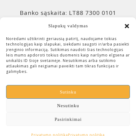
Banko sąskaita: LT88 7300 0101
9943 0957, Swedbank 73000
Slapukų valdymas
Banko sąskaita: LT04 4010 0510
Norėdami užtikrinti geriausią patirtį, naudojame tokias
technologijas kaip slapukai, siekdami saugoti ir/arba pasiekti
0420 7214, Luminor 40100
įrenginio informaciją. Sutikimas naudoti šias technologijas
leis mums apdoroti tokius duomenis kaip naršymo elgsena ar
unikalūs ID šioje svetainėje. Nesutikimas arba sutikimo
Įmonės kodas: 300643113 (VšĮ
atšaukimas gali neigiamai paveikti tam tikras funkcijas ir
galimybes.
Čiurlionio investicijos)
Sutinku
Nesutinku
Pasirinkimai
Privatumo politika
Privatumo politika