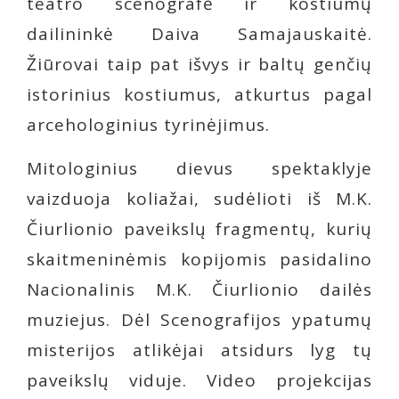
teatro scenografė ir kostiumų
dailininkė Daiva Samajauskaitė.
Žiūrovai taip pat išvys ir baltų genčių
istorinius kostiumus, atkurtus pagal
arcehologinius tyrinėjimus.
Mitologinius dievus spektaklyje
vaizduoja koliažai, sudėlioti iš M.K.
Čiurlionio paveikslų fragmentų, kurių
skaitmeninėmis kopijomis pasidalino
Nacionalinis M.K. Čiurlionio dailės
muziejus. Dėl Scenografijos ypatumų
misterijos atlikėjai atsidurs lyg tų
paveikslų viduje. Video projekcijas