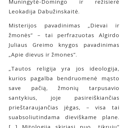
Muningytė-Domingo ir režisierė
Leokadija Dabužinskaitė.
Misterijos pavadinimas „Dievai ir
žmonės“ – tai perfrazuotas Algirdo
Juliaus Greimo knygos pavadinimas
„Apie dievus ir žmones“.
„Tautos religija yra jos ideologija,
kurios pagalba bendruomenė mąsto
save pačią, žmonių tarpusavio
santykius, joje pasireiškiančias
prieštaraujančias jėgas, – visa tai
suabsoliutindama dieviškame plane.
[…] Mitologija skiriasi nuo „tikrųjų“