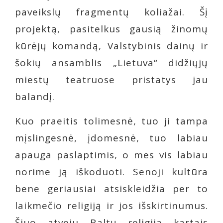
paveikslų fragmentų koliažai. Šį
projektą, pasitelkus gausią žinomų
kūrėjų komandą, Valstybinis dainų ir
šokių ansamblis „Lietuva“ didžiųjų
miestų teatruose pristatys jau
balandį.
Kuo praeitis tolimesnė, tuo ji tampa
mįslingesnė, įdomesnė, tuo labiau
apauga paslaptimis, o mes vis labiau
norime ją iškoduoti. Senoji kultūra
bene geriausiai atsiskleidžia per to
laikmečio religiją ir jos išskirtinumus.
Šiuo atveju Baltų religija kartais