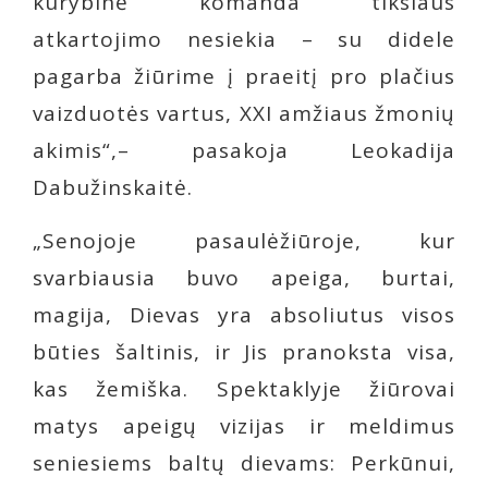
kūrybinė komanda tikslaus
atkartojimo nesiekia – su didele
pagarba žiūrime į praeitį pro plačius
vaizduotės vartus, XXI amžiaus žmonių
akimis“,– pasakoja Leokadija
Dabužinskaitė.
„Senojoje pasaulėžiūroje, kur
svarbiausia buvo apeiga, burtai,
magija, Dievas yra absoliutus visos
būties šaltinis, ir Jis pranoksta visa,
kas žemiška. Spektaklyje žiūrovai
matys apeigų vizijas ir meldimus
seniesiems baltų dievams: Perkūnui,