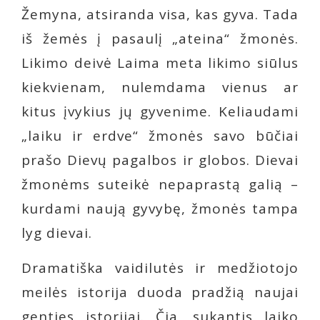
Žemyna, atsiranda visa, kas gyva. Tada
iš žemės į pasaulį „ateina“ žmonės.
Likimo deivė Laima meta likimo siūlus
kiekvienam, nulemdama vienus ar
kitus įvykius jų gyvenime. Keliaudami
„laiku ir erdve“ žmonės savo būčiai
prašo Dievų pagalbos ir globos. Dievai
žmonėms suteikė nepaprastą galią –
kurdami naują gyvybę, žmonės tampa
lyg dievai.
Dramatiška vaidilutės ir medžiotojo
meilės istorija duoda pradžią naujai
genties istorijai. Čia, sukantis laiko