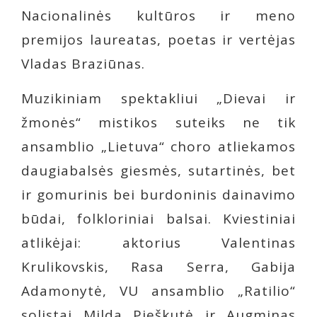
Nacionalinės kultūros ir meno
premijos laureatas, poetas ir vertėjas
Vladas Braziūnas.
Muzikiniam spektakliui „Dievai ir
žmonės“ mistikos suteiks ne tik
ansamblio „Lietuva“ choro atliekamos
daugiabalsės giesmės, sutartinės, bet
ir gomurinis bei burdoninis dainavimo
būdai, folkloriniai balsai. Kviestiniai
atlikėjai: aktorius Valentinas
Krulikovskis, Rasa Serra, Gabija
Adamonytė, VU ansamblio „Ratilio“
solistai Milda Pieškutė ir Augminas