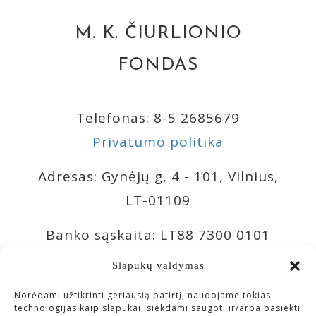
M. K. ČIURLIONIO
FONDAS
Telefonas: 8-5 2685679
Privatumo politika
Adresas: Gynėjų g, 4 - 101, Vilnius,
LT-01109
Banko sąskaita: LT88 7300 0101
9943 0957, Swedbank 73000
Slapukų valdymas
Banko sąskaita: LT04 4010 0510
Norėdami užtikrinti geriausią patirtį, naudojame tokias
technologijas kaip slapukai, siekdami saugoti ir/arba pasiekti