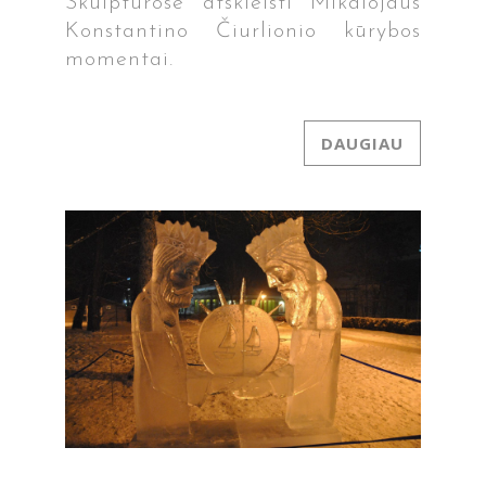
Skulptūrose atskleisti Mikalojaus
Konstantino Čiurlionio kūrybos
momentai.
DAUGIAU