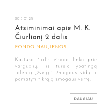
2019-01-25
Atsiminimai apie M. K.
Čiurlionį 2 dalis
FONDO NAUJIENOS
Kastuko širdis visada linko prie
varguolių. Jis turėjo ypatingą
talentą įžvelgti žmogaus vidų ir
pamatyti tikrąją žmogaus vertę.
DAUGIAU