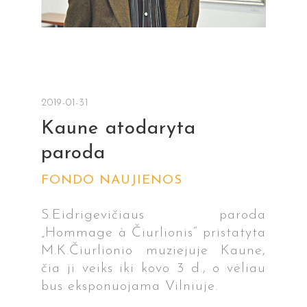
2019-01-31
Kaune atodaryta
paroda
FONDO NAUJIENOS
S.Eidrigevičiaus paroda
„Hommage à Čiurlionis“ pristatyta
M.K.Čiurlionio muziejuje Kaune,
čia ji veiks iki kovo 3 d., o vėliau
bus eksponuojama Vilniuje.