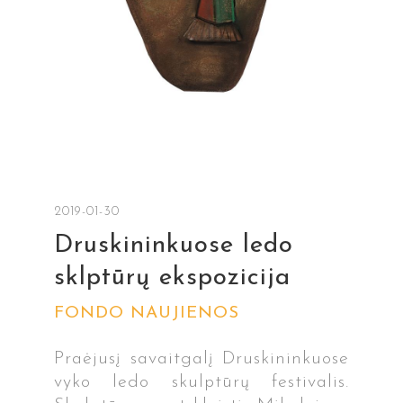
2019-01-30
Druskininkuose ledo
sklptūrų ekspozicija
FONDO NAUJIENOS
Praėjusį savaitgalį Druskininkuose
vyko ledo skulptūrų festivalis.