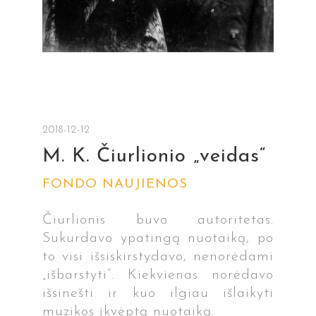
2018-12-12
M. K. Čiurlionio „veidas“
FONDO NAUJIENOS
Čiurlionis buvo autoritetas.
Sukurdavo ypatingą nuotaiką, po
to visi išsiskirstydavo, nenorėdami
„išbarstyti“. Kiekvienas norėdavo
išsinešti ir kuo ilgiau išlaikyti
muzikos įkvėptą nuotaiką.