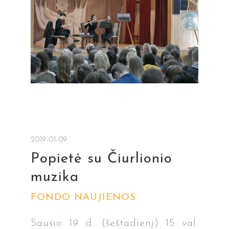
2019-01-09
Popietė su Čiurlionio
muzika
FONDO NAUJIENOS
Sausio 19 d. (šeštadienį) 15 val.