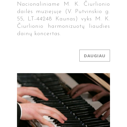
Nacionaliniame M. K. Čiurlionio
dailės muziejuje (V. Putvinskio g.
55, LT-44248 Kaunas) vyks M. K.
Čiurlionio harmonizuotų liaudies
dainų koncertas.
DAUGIAU