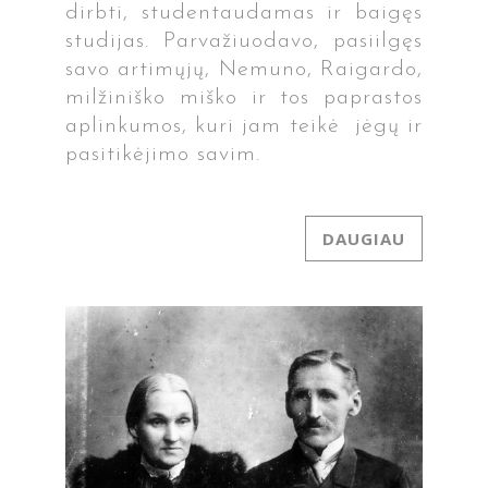
dirbti, studentaudamas ir baigęs
studijas. Parvažiuodavo, pasiilgęs
savo artimųjų, Nemuno, Raigardo,
milžiniško miško ir tos paprastos
aplinkumos, kuri jam teikė jėgų ir
pasitikėjimo savim.
DAUGIAU