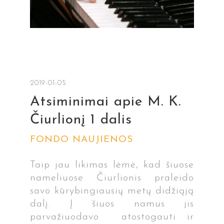
2019-01-05
Atsiminimai apie M. K.
Čiurlionį 1 dalis
FONDO NAUJIENOS
Taip jau likimas lėmė, kad šiuose
nameliuose Čiurlionis praleido
savo kūrybingiausių metų didžiąją
dalį. Į šiuos namus jis
parvažiuodavo atostogauti ir